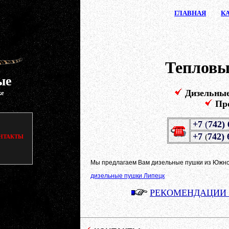
ГЛАВ
НАЯ
К
Тепловы
ые
Дизельны
ке
Пр
+7
(
742)
+7
742) 
(
НТАКТЫ
Мы предлагаем Вам дизельные пушки из Южной
дизельные пушки Липецк
РЕКОМЕНДАЦИИ