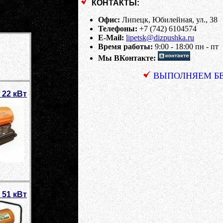
КОНТАКТЫ:
Офис:
Липецк, Юбилейная, ул., 38
Телефоны:
+7 (742) 6104574
E-Mail:
lipetsk@dizpushka.ru
Время работы:
9:00 - 18:00 пн - пт
Мы ВКонтакте:
ВЫПОЛНЯЕМ БЕ
 22 кВт
 51 кВт