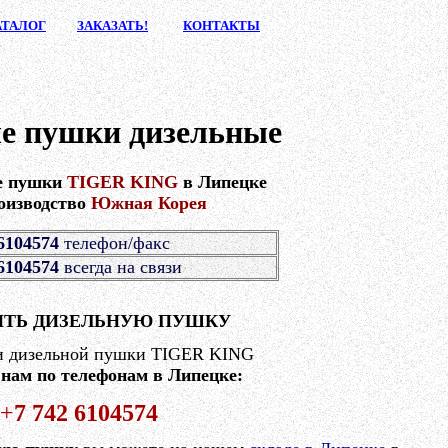
АТАЛ
ОГ
ЗАКАЗА
ТЬ!
КОНТАК
ТЫ
е пушки дизельные
е пушки
TIGER KING
в Липецке
оизводство
Южная Корея
6104574
телефон/факс
6104574
всегда на связи
ИТЬ ДИЗЕЛЬНУЮ ПУШКУ
и дизельной пушки TIGER KING
 нам по телефонам в Липецке:
+
7 742 6104574