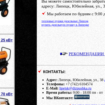
Вы можете самостоятельно забрат
адресу:
Липецк, Юбилейная, ул., 
Мы работаем по будням с 9:00 до
тепловые пушки дизельные
Липецк
купить дизельную пушку
в Липецке
 25 кВт
РЕКОМЕНДАЦИИ
КОНТАКТЫ:
Адрес:
Липецк, Юбилейная, ул., 38
Телефоны:
+7 (742) 6104574
E-Mail:
lipetsk@dizpushka.ru
Время работы:
9:00 - 18:00 пн - пт
 70 кВт
Мы ВКонтакте: