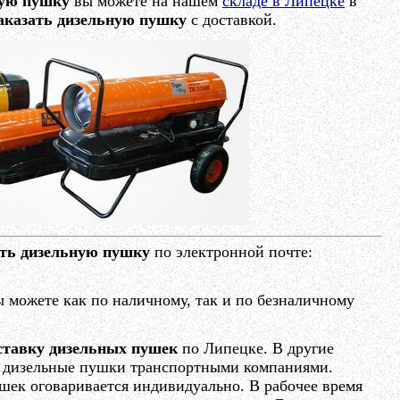
вую пушку
вы можете на нашем
складе в Липецке
в
аказать дизельную пушку
с доставкой.
ать дизельную пушку
по электронной почте:
 можете как по наличному, так и по безналичному
ставку дизельных пушек
по Липецке. В другие
м дизельные пушки транспортными компаниями.
шек оговаривается индивидуально. В рабочее время