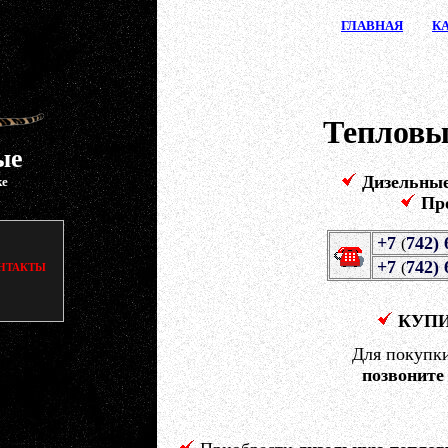
ГЛАВ
НАЯ
К
Тепловы
ые
Дизельны
ке
Пр
+7
742) 
(
+7
742) 
(
НТАКТЫ
КУП
Для покупк
позвоните