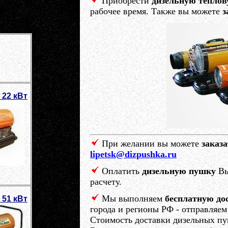
Приобрести
дизельную тепло
рабочее время. Также вы можете
з
 22 кВт
При желании вы можете
заказ
lipetsk@dizpushka.ru
Оплатить
дизельную пушку
Вы
расчету.
Мы выполняем
бесплатную до
 51 кВт
города и регионы РФ - отправляе
Стоимость доставки дизельных пу