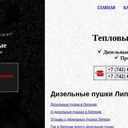
ГЛАВ
НАЯ
К
Тепловы
ые
Дизельны
ке
Пр
+7
742
)
(
+7
742
)
(
НТАКТЫ
Дизельные пушки Лип
Дизельные пушки в Липецке
О дизельных пушках в Липецке
Отзывы о дизельных пушках Липецк
Где в Липецке купить дизельную пушку