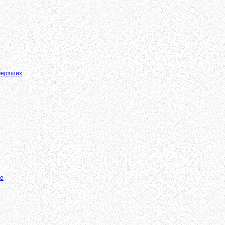
мерзших
те