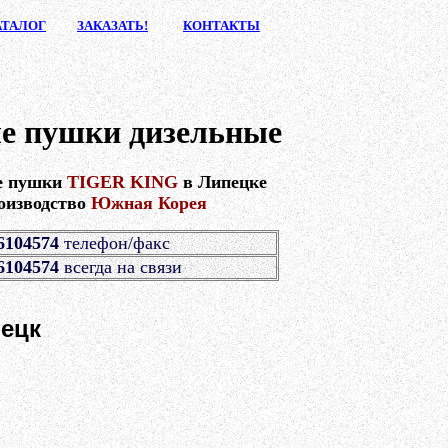
АТАЛ
ОГ
ЗАКАЗА
ТЬ!
КОНТАК
ТЫ
е пушки дизельные
е пушки
TIGER KING
в Липецке
оизводство
Южная Корея
6104574
телефон/факс
6104574
всегда на связи
ецк