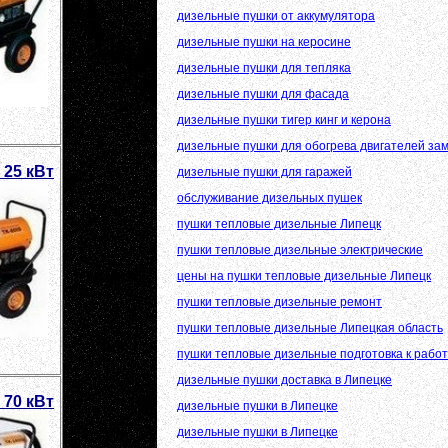
дизельные пушки от аккумулятора
дизельные пушки на керосине
дизельные пушки для тепляка
дизельные пушки для фасада
дизельные пушки тигер кинг и керона
дизельные пушки для обогрева двигателей за
 25 кВт
дизельные пушки для гаражей
обслуживание дизельных пушек
пушки тепловые дизельные Липецк
пушки тепловые дизельные электрические
цены на пушки тепловые дизельные Липецк
пушки тепловые дизельные ремонт
пушки тепловые дизельные Липецкая область
пушки тепловые дизельные подготовка к рабо
дизельные пушки доставка в Липецке
 70 кВт
дизельные пушки в Липецке
дизельные пушки в Липецке