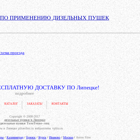
 ПО ПРИМЕНЕНИЮ ДИЗЕЛЬНЫХ ПУШЕК
схема проезда
СПЛАТНУЮ ДОСТАВКУ ПО Липецке!
подробнее
КАТАЛОГ
ЗАКАЗАТЬ!
КОНТАКТЫ
Copyright © 2008-2017
дизельные пушки в Липецке
дизельные пушки
ТелоТехно--лпц
ты в Липецке
plitavibro.ru
виброплиты
vplita.ru
ары
/
Калининград
/
Брянск
/
Курск
/
Иваново
/
Москва
/
Anton Slon