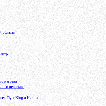
й области
центр
го нагрева
ьного перерыва
ек Tiger King и Kerona