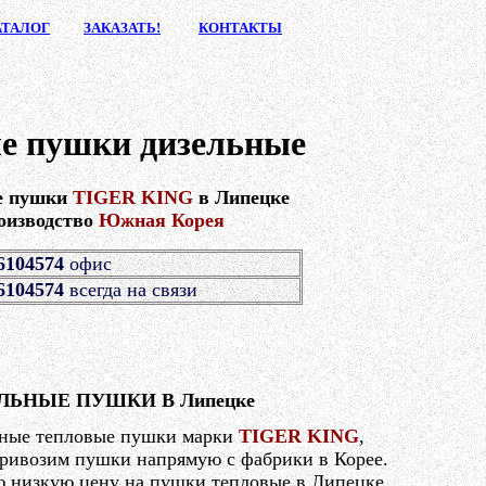
АТАЛ
ОГ
ЗАКАЗА
ТЬ!
КОНТАК
ТЫ
е пушки дизельные
е пушки
TIGER KING
в Липецке
оизводство
Южная Корея
6104574
офис
6104574
всегда на связи
ЛЬНЫЕ ПУШКИ В Липецке
ные тепловые пушки марки
TIGER KING
,
ривозим пушки напрямую с фабрики в Корее.
ю низкую цену на пушки тепловые в Липецке.