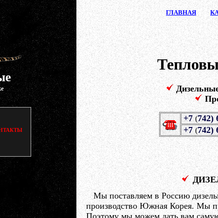
ГЛАВ
НАЯ
К
Тепловы
ые
Дизельны
ке
Пр
+7
742) 
(
+7
742) 
(
НТАКТЫ
ДИЗЕ
Мы поставляем в Россию дизель
производство Южная Корея. Мы п
Поэтому мы можем дать вам саму